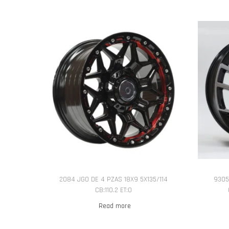
2084 JGO DE 4 PZAS 18X9 5X135/114
9305
CB:110.2 ET:0
Read more