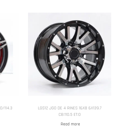
0/114.3
LGS12 JGO DE 4 RINES 16X8 6X139.7
CB:110.5 ET:0
Read more