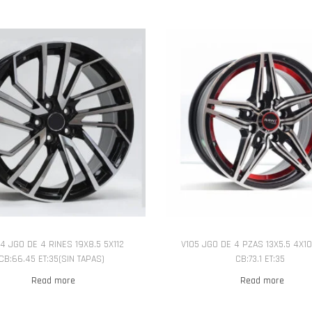
4 JGO DE 4 RINES 19X8.5 5X112
V105 JGO DE 4 PZAS 13X5.5 4X10
CB:66.45 ET:35(SIN TAPAS)
CB:73.1 ET:35
Read more
Read more