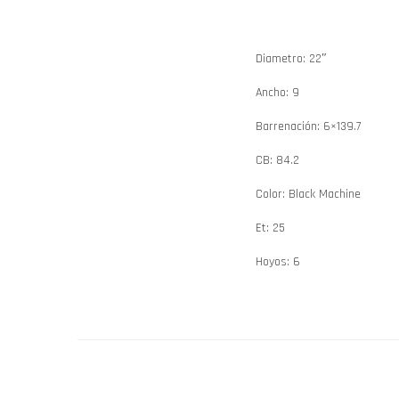
Diametro: 22″
Ancho: 9
Barrenación: 6×139.7
CB: 84.2
Color: Black Machine
Et: 25
Hoyos: 6