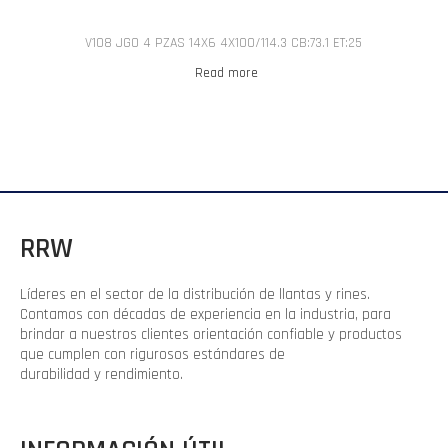
V108 JGO 4 PZAS 14X6 4X100/114.3 CB:73.1 ET:25
Read more
RRW
Líderes en el sector de la distribución de llantas y rines.
Contamos con décadas de experiencia en la industria, para
brindar a nuestros clientes orientación confiable y productos
que cumplen con rigurosos estándares de
durabilidad y rendimiento.