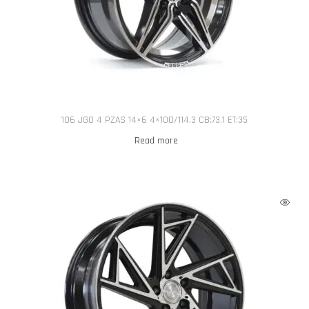
106 JGO 4 PZAS 14×6 4×100/114.3 CB:73.1 ET:35
Read more