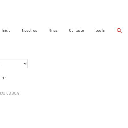
Inicio
Nosotros
Rines
Contacto
Log In
×130 CB:80.9