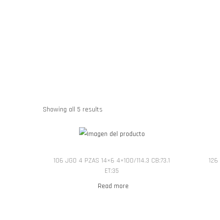
Showing all 5 results
106 JGO 4 PZAS 14×6 4×100/114.3 CB:73.1
126
ET:35
Read more