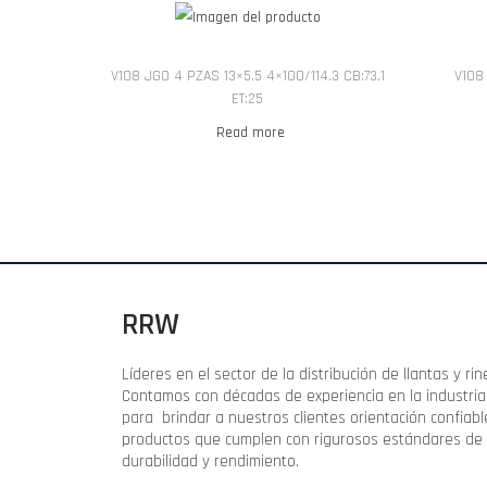
V108 JGO 4 PZAS 13×5.5 4×100/114.3 CB:73.1
V108
ET:25
Read more
RRW
Líderes en el sector de la distribución de llantas y rin
Contamos con décadas de experiencia en la industria
para brindar a nuestros clientes orientación confiabl
productos que cumplen con rigurosos estándares de
durabilidad y rendimiento.