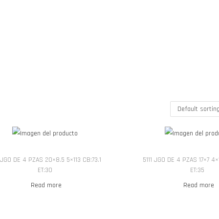
 JGO DE 4 PZAS 20×8.5 5×113 CB:73.1
5111 JGO DE 4 PZAS 17×7 4
ET:30
ET:35
Read more
Read more